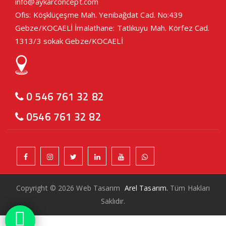
info@aykarconcept.com
Ofis: Köşklüçeşme Mah. Yenibağdat Cad. No:439
Gebze/KOCAELİ İmalathane: Tatlıkuyu Mah. Körfez Cad.
1313/3 sokak Gebze/KOCAELİ
0 546 761 32 82
0546 761 32 82
Copyright © 2026 Web Tasarım
Arel Tasarım.
Tüm Hakları
Saklıdır.